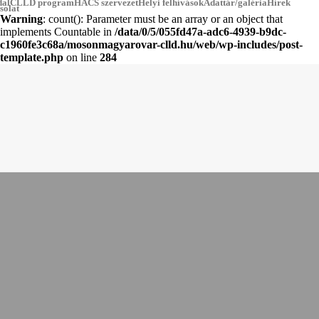
dal
CLLD program
HACS szervezet
Helyi felhívások
Adattár/galéria
Hírek
solat
Warning
: count(): Parameter must be an array or an object that
implements Countable in
/data/0/5/055fd47a-adc6-4939-b9dc-
c1960fe3c68a/mosonmagyarovar-clld.hu/web/wp-includes/post-
template.php
on line
284